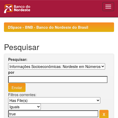
Skip
navigation
DSpace - BNB - Banco do Nordeste do Brasil
Pesquisar
Pesquisar:
por
Filtros correntes: