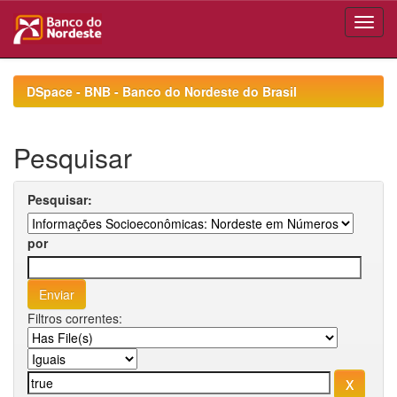
Skip
navigation
DSpace - BNB - Banco do Nordeste do Brasil
Pesquisar
Pesquisar:
por
Filtros correntes: