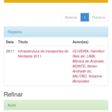
Anterior
1
Próxima
Registos:
Data
Título
Autor(es)
2011
Infraestrutura de transportes do
OLIVEIRA, Hamilton
Nordeste 2011
Reis de
;
LIMA,
Mônica de Andrade
;
MONTE, Kerlen
Andrade do
;
MILITÃO, Vivianne
Benevides
Refinar
Autor