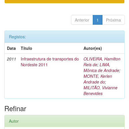
Anterior
1
Próxima
Registos:
Data
Título
Autor(es)
2011
Infraestrutura de transportes do
OLIVEIRA, Hamilton
Nordeste 2011
Reis de
;
LIMA,
Mônica de Andrade
;
MONTE, Kerlen
Andrade do
;
MILITÃO, Vivianne
Benevides
Refinar
Autor