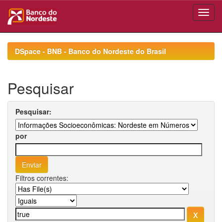
Skip
navigation
DSpace - BNB - Banco do Nordeste do Brasil
Pesquisar
Pesquisar:
por
Filtros correntes: