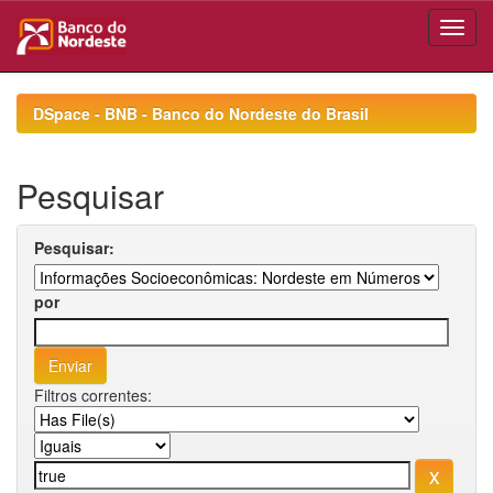
Skip
navigation
DSpace - BNB - Banco do Nordeste do Brasil
Pesquisar
Pesquisar:
por
Filtros correntes: