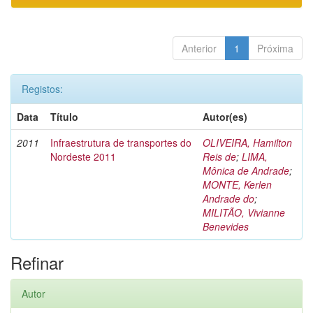
Anterior
1
Próxima
Registos:
Data
Título
Autor(es)
2011
Infraestrutura de transportes do
OLIVEIRA, Hamilton
Nordeste 2011
Reis de
;
LIMA,
Mônica de Andrade
;
MONTE, Kerlen
Andrade do
;
MILITÃO, Vivianne
Benevides
Refinar
Autor