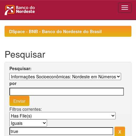
Skip
navigation
DSpace - BNB - Banco do Nordeste do Brasil
Pesquisar
Pesquisar:
por
Filtros correntes: