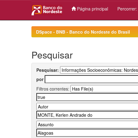
Página principal
Percorrer
Skip
navigation
DSpace - BNB - Banco do Nordeste do Brasil
Pesquisar
Pesquisar:
por
Filtros correntes: