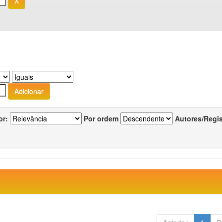
or:
Por ordem
Autores/Regi