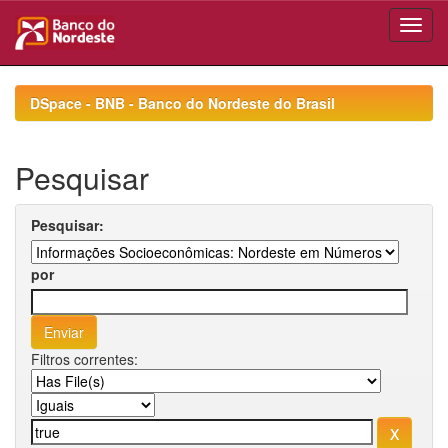
Skip
navigation
DSpace - BNB - Banco do Nordeste do Brasil
Pesquisar
Pesquisar:
por
Filtros correntes: