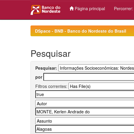
Página principal
Percorrer
Skip
navigation
DSpace - BNB - Banco do Nordeste do Brasil
Pesquisar
Pesquisar:
por
Filtros correntes: