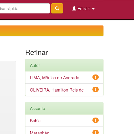
Entrar:
Refinar
Autor
LIMA, Mônica de Andrade
1
OLIVEIRA, Hamilton Reis de
1
Assunto
Bahia
1
Maranhão
1