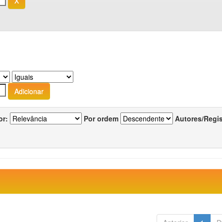
or:
Por ordem
Autores/Regi