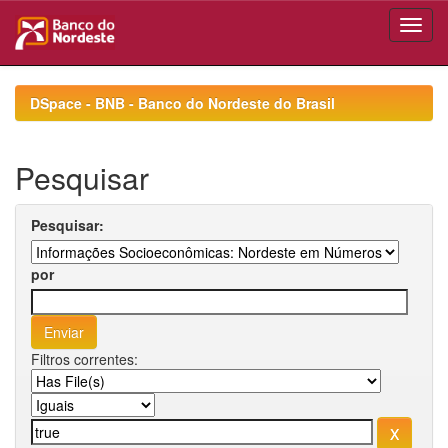
Skip
navigation
DSpace - BNB - Banco do Nordeste do Brasil
Pesquisar
Pesquisar:
por
Filtros correntes: