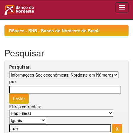
Skip
navigation
DSpace - BNB - Banco do Nordeste do Brasil
Pesquisar
Pesquisar:
por
Filtros correntes: