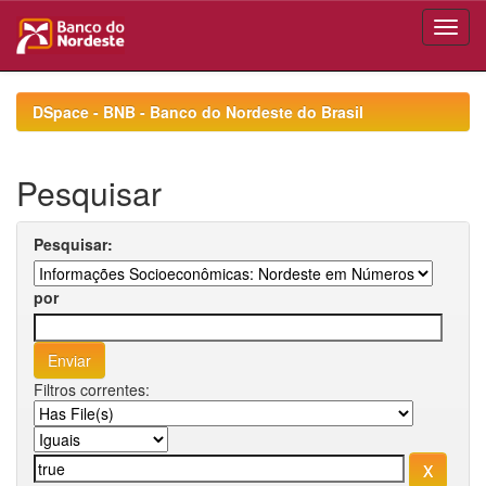
Skip
navigation
DSpace - BNB - Banco do Nordeste do Brasil
Pesquisar
Pesquisar:
por
Filtros correntes: