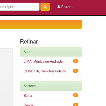
Entrar:
Refinar
Autor
LIMA, Mônica de Andrade
1
OLIVEIRA, Hamilton Reis de
1
Assunto
Bahia
1
Ceará
1