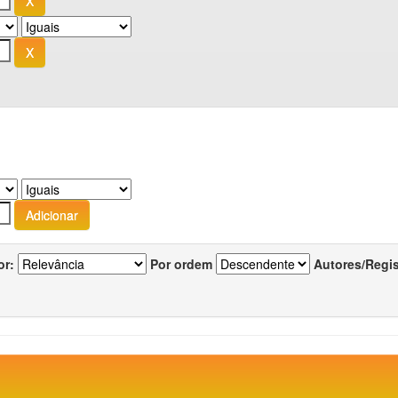
or:
Por ordem
Autores/Regi