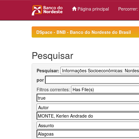
Página principal
Percorrer
Skip
navigation
DSpace - BNB - Banco do Nordeste do Brasil
Pesquisar
Pesquisar:
por
Filtros correntes: