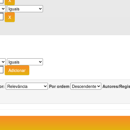
or:
Por ordem
Autores/Regi