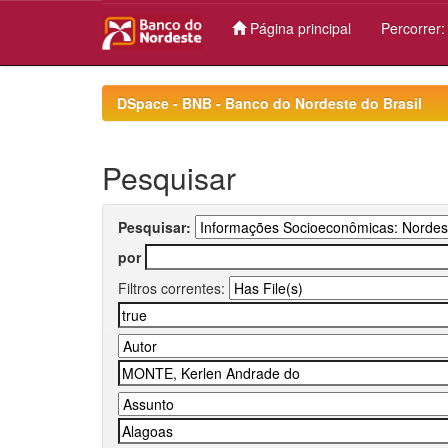
Página principal
Percorrer
Skip
navigation
DSpace - BNB - Banco do Nordeste do Brasil
Pesquisar
Pesquisar:
por
Filtros correntes: