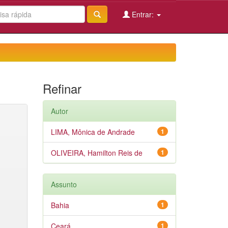
Entrar:
Refinar
Autor
LIMA, Mônica de Andrade
1
OLIVEIRA, Hamilton Reis de
1
Assunto
Bahia
1
Ceará
1