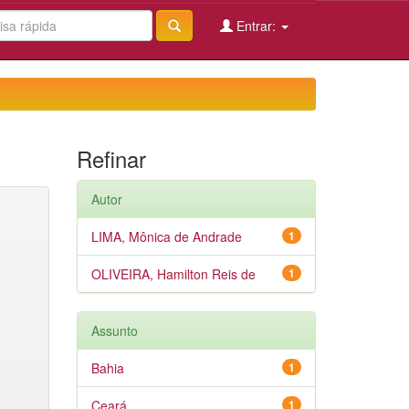
Entrar:
Refinar
Autor
LIMA, Mônica de Andrade
1
OLIVEIRA, Hamilton Reis de
1
Assunto
Bahia
1
Ceará
1