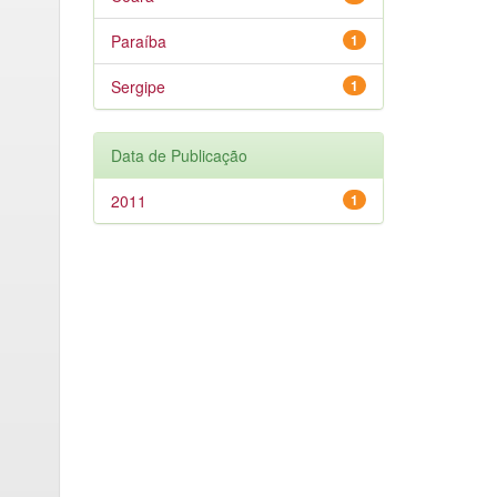
Paraíba
1
Sergipe
1
Data de Publicação
2011
1