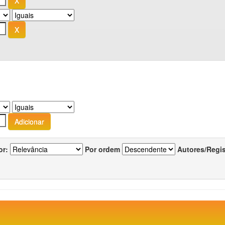
or:
Por ordem
Autores/Regi