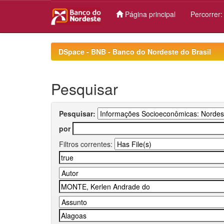
Página principal
Percorrer
Skip
navigation
DSpace - BNB - Banco do Nordeste do Brasil
Pesquisar
Pesquisar:
por
Filtros correntes: