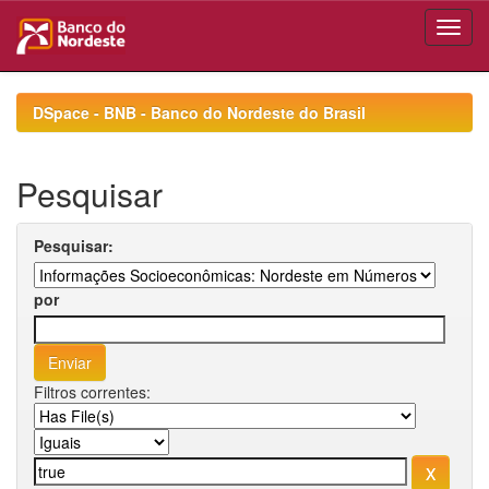
Skip
navigation
DSpace - BNB - Banco do Nordeste do Brasil
Pesquisar
Pesquisar:
por
Filtros correntes: