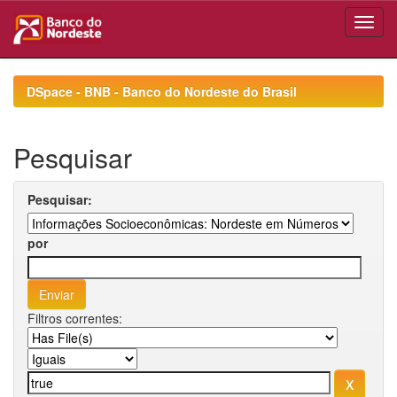
Skip
navigation
DSpace - BNB - Banco do Nordeste do Brasil
Pesquisar
Pesquisar:
por
Filtros correntes: