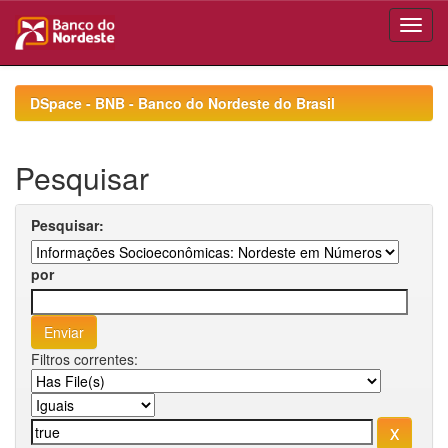
Skip
navigation
DSpace - BNB - Banco do Nordeste do Brasil
Pesquisar
Pesquisar:
por
Filtros correntes: