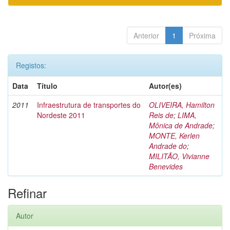
Anterior
1
Próxima
Registos:
Data
Título
Autor(es)
2011
Infraestrutura de transportes do
OLIVEIRA, Hamilton
Nordeste 2011
Reis de
;
LIMA,
Mônica de Andrade
;
MONTE, Kerlen
Andrade do
;
MILITÃO, Vivianne
Benevides
Refinar
Autor