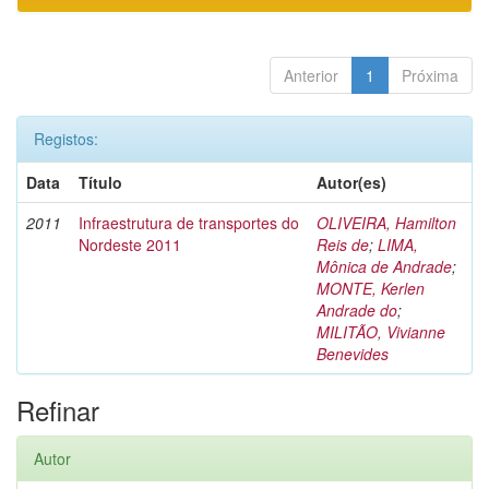
Anterior
1
Próxima
Registos:
Data
Título
Autor(es)
2011
Infraestrutura de transportes do
OLIVEIRA, Hamilton
Nordeste 2011
Reis de
;
LIMA,
Mônica de Andrade
;
MONTE, Kerlen
Andrade do
;
MILITÃO, Vivianne
Benevides
Refinar
Autor