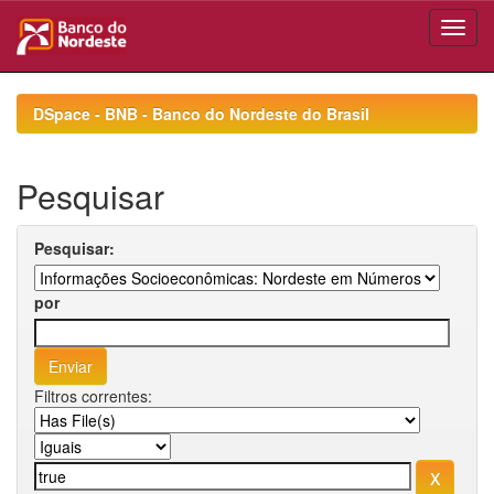
Skip
navigation
DSpace - BNB - Banco do Nordeste do Brasil
Pesquisar
Pesquisar:
por
Filtros correntes: