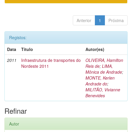
Anterior
1
Próxima
Registos:
Data
Título
Autor(es)
2011
Infraestrutura de transportes do
OLIVEIRA, Hamilton
Nordeste 2011
Reis de
;
LIMA,
Mônica de Andrade
;
MONTE, Kerlen
Andrade do
;
MILITÃO, Vivianne
Benevides
Refinar
Autor