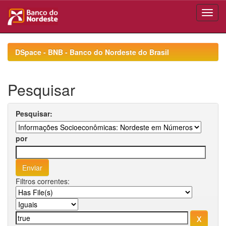
Skip
navigation
DSpace - BNB - Banco do Nordeste do Brasil
Pesquisar
Pesquisar:
por
Filtros correntes: