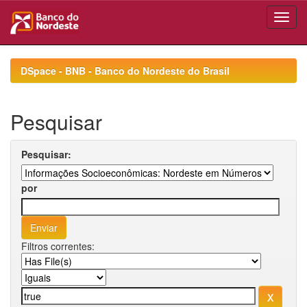
Skip
navigation
DSpace - BNB - Banco do Nordeste do Brasil
Pesquisar
Pesquisar:
por
Filtros correntes: