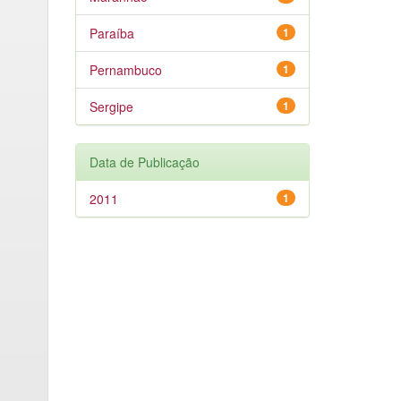
Paraíba
1
Pernambuco
1
Sergipe
1
Data de Publicação
2011
1