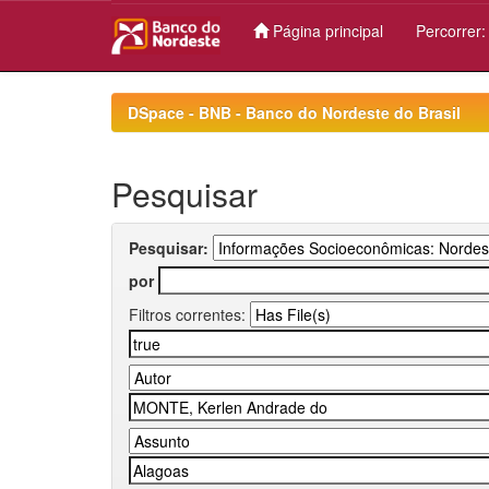
Página principal
Percorrer
Skip
navigation
DSpace - BNB - Banco do Nordeste do Brasil
Pesquisar
Pesquisar:
por
Filtros correntes: