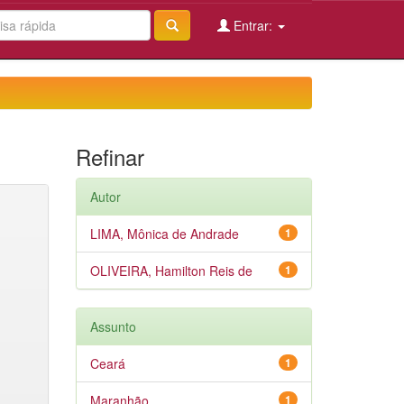
Entrar:
Refinar
Autor
LIMA, Mônica de Andrade
1
OLIVEIRA, Hamilton Reis de
1
Assunto
Ceará
1
Maranhão
1