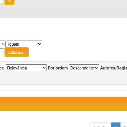
or:
Por ordem
Autores/Regi