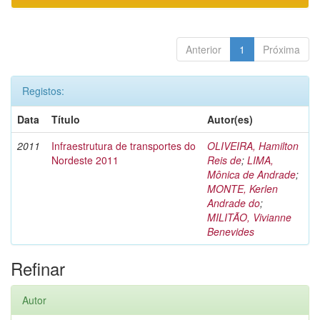
Anterior
1
Próxima
Registos:
Data
Título
Autor(es)
2011
Infraestrutura de transportes do
OLIVEIRA, Hamilton
Nordeste 2011
Reis de
;
LIMA,
Mônica de Andrade
;
MONTE, Kerlen
Andrade do
;
MILITÃO, Vivianne
Benevides
Refinar
Autor