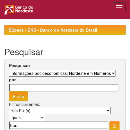
Skip
navigation
DSpace - BNB - Banco do Nordeste do Brasil
Pesquisar
Pesquisar:
por
Filtros correntes: