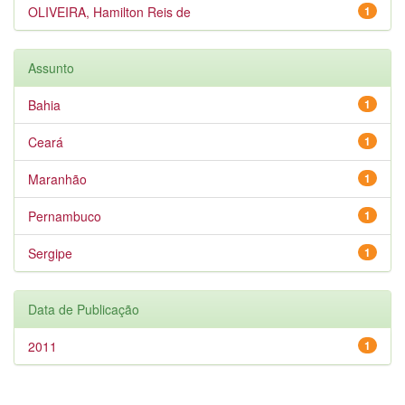
OLIVEIRA, Hamilton Reis de
1
Assunto
Bahia
1
Ceará
1
Maranhão
1
Pernambuco
1
Sergipe
1
Data de Publicação
2011
1