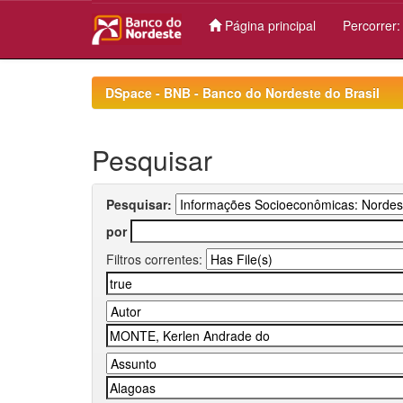
Página principal
Percorrer
Skip
navigation
DSpace - BNB - Banco do Nordeste do Brasil
Pesquisar
Pesquisar:
por
Filtros correntes: