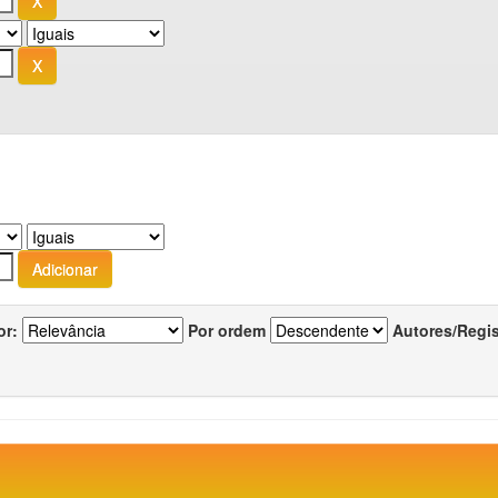
or:
Por ordem
Autores/Regi