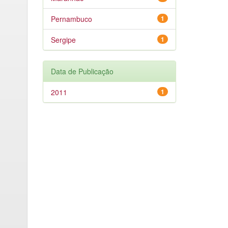
Pernambuco
1
Sergipe
1
Data de Publicação
2011
1