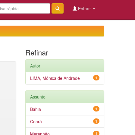
Entrar:
Refinar
Autor
LIMA, Mônica de Andrade
1
Assunto
Bahia
1
Ceará
1
Maranhão
1