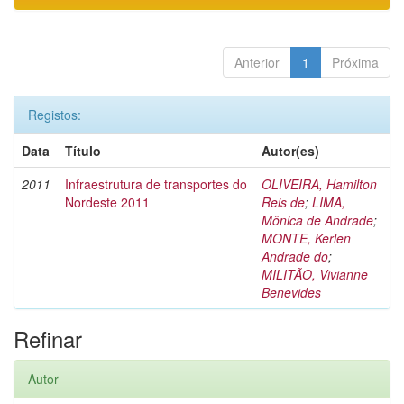
Anterior
1
Próxima
Registos:
Data
Título
Autor(es)
2011
Infraestrutura de transportes do
OLIVEIRA, Hamilton
Nordeste 2011
Reis de
;
LIMA,
Mônica de Andrade
;
MONTE, Kerlen
Andrade do
;
MILITÃO, Vivianne
Benevides
Refinar
Autor