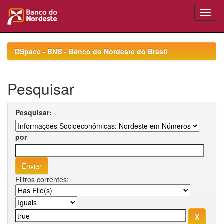
Skip
navigation
DSpace - BNB - Banco do Nordeste do Brasil
Pesquisar
Pesquisar:
por
Filtros correntes: