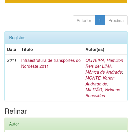
Anterior
1
Próxima
Registos:
Data
Título
Autor(es)
2011
Infraestrutura de transportes do
OLIVEIRA, Hamilton
Nordeste 2011
Reis de
;
LIMA,
Mônica de Andrade
;
MONTE, Kerlen
Andrade do
;
MILITÃO, Vivianne
Benevides
Refinar
Autor