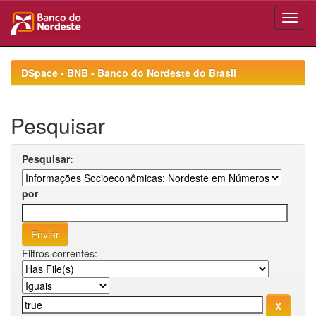
Skip
navigation
DSpace - BNB - Banco do Nordeste do Brasil
Pesquisar
Pesquisar:
por
Filtros correntes: