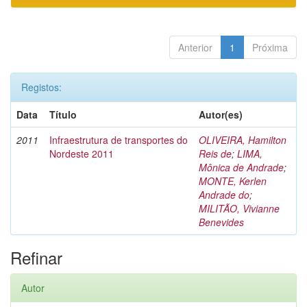
Anterior
1
Próxima
Registos:
Data
Título
Autor(es)
2011
Infraestrutura de transportes do
OLIVEIRA, Hamilton
Nordeste 2011
Reis de
;
LIMA,
Mônica de Andrade
;
MONTE, Kerlen
Andrade do
;
MILITÃO, Vivianne
Benevides
Refinar
Autor