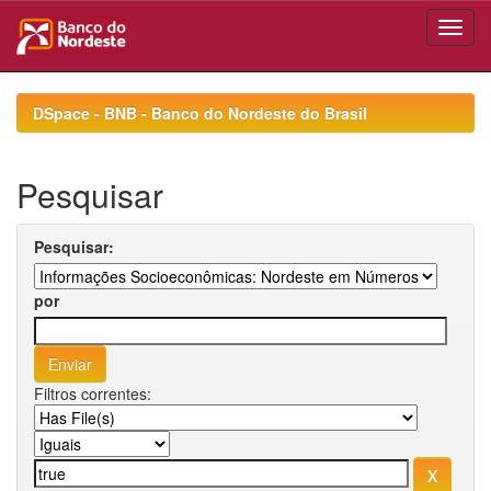
Skip
navigation
DSpace - BNB - Banco do Nordeste do Brasil
Pesquisar
Pesquisar:
por
Filtros correntes: