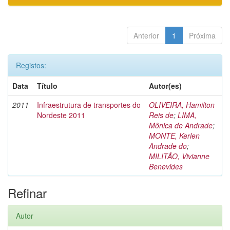
Anterior
1
Próxima
Registos:
Data
Título
Autor(es)
2011
Infraestrutura de transportes do
OLIVEIRA, Hamilton
Nordeste 2011
Reis de
;
LIMA,
Mônica de Andrade
;
MONTE, Kerlen
Andrade do
;
MILITÃO, Vivianne
Benevides
Refinar
Autor