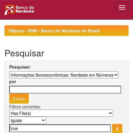
Skip
navigation
DSpace - BNB - Banco do Nordeste do Brasil
Pesquisar
Pesquisar:
por
Filtros correntes: