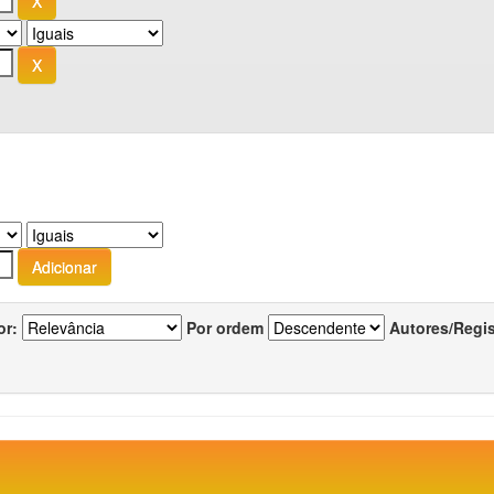
or:
Por ordem
Autores/Regi