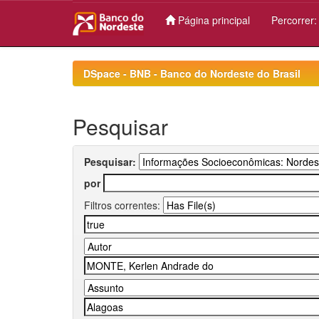
Página principal
Percorrer
Skip
navigation
DSpace - BNB - Banco do Nordeste do Brasil
Pesquisar
Pesquisar:
por
Filtros correntes: