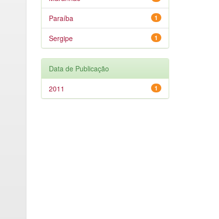
Paraíba
1
Sergipe
1
Data de Publicação
2011
1