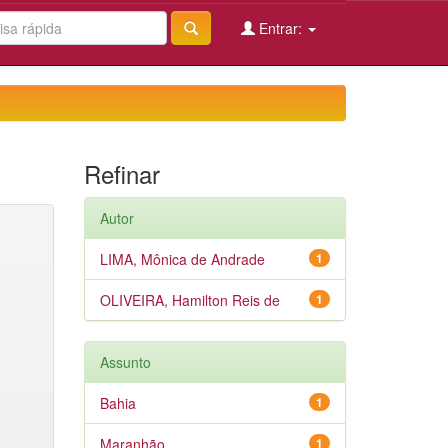
Entrar:
Refinar
Autor
LIMA, Mônica de Andrade
1
OLIVEIRA, Hamilton Reis de
1
Assunto
Bahia
1
Maranhão
1