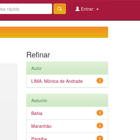
Entrar:
Refinar
Autor
LIMA, Mônica de Andrade
1
Assunto
Bahia
1
Maranhão
1
Paraíba
1