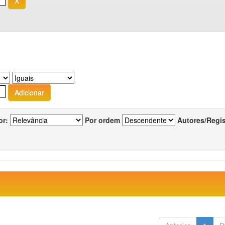
or:
Por ordem
Autores/Regi