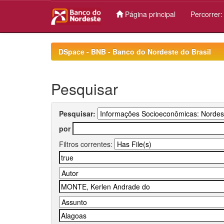
Página principal
Percorrer
Skip
navigation
DSpace - BNB - Banco do Nordeste do Brasil
Pesquisar
Pesquisar:
por
Filtros correntes: