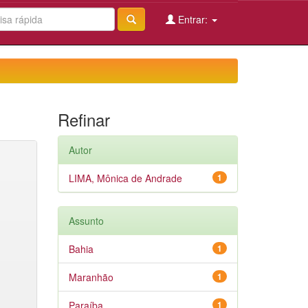
Entrar:
Refinar
Autor
LIMA, Mônica de Andrade
1
Assunto
Bahia
1
Maranhão
1
Paraíba
1