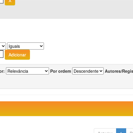
or:
Por ordem
Autores/Regi