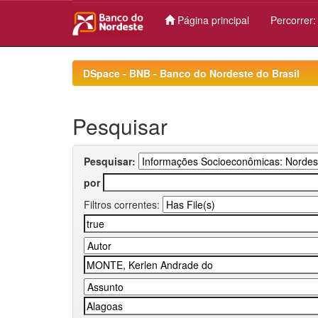
Página principal
Percorrer
Skip
navigation
DSpace - BNB - Banco do Nordeste do Brasil
Pesquisar
Pesquisar:
por
Filtros correntes: