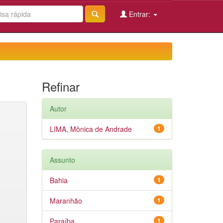
Entrar:
Refinar
Autor
LIMA, Mônica de Andrade
1
Assunto
Bahia
1
Maranhão
1
Paraíba
1