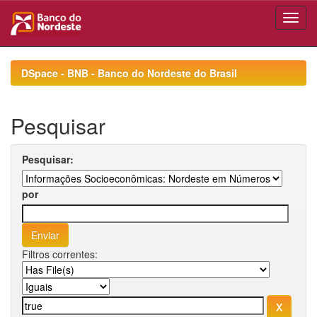
Skip
navigation
DSpace - BNB - Banco do Nordeste do Brasil
Pesquisar
Pesquisar:
por
Filtros correntes: