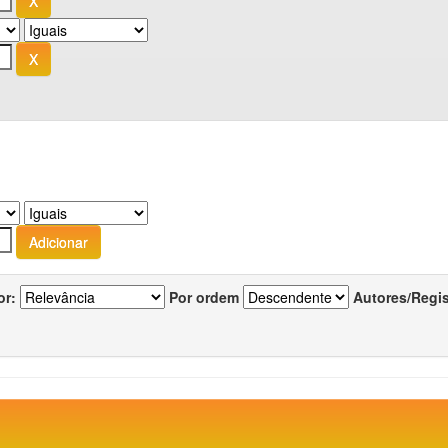
or:
Por ordem
Autores/Regi