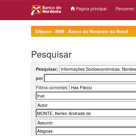
Página principal
Percorrer
Skip
navigation
DSpace - BNB - Banco do Nordeste do Brasil
Pesquisar
Pesquisar:
por
Filtros correntes: