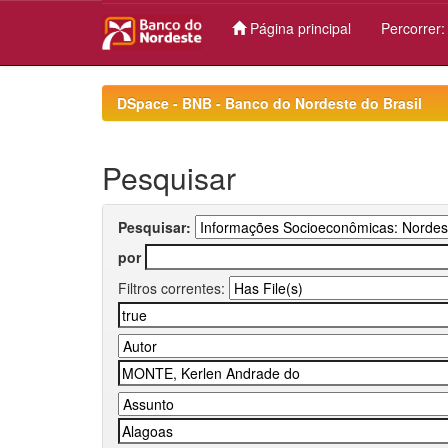
Página principal
Percorrer
Skip
navigation
DSpace - BNB - Banco do Nordeste do Brasil
Pesquisar
Pesquisar:
por
Filtros correntes: