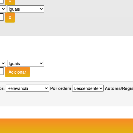
or:
Por ordem
Autores/Regi