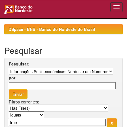
Skip
navigation
DSpace - BNB - Banco do Nordeste do Brasil
Pesquisar
Pesquisar:
por
Filtros correntes: