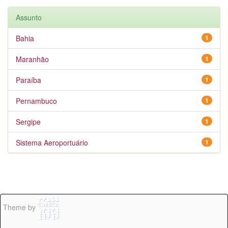
Assunto
Bahia
1
Maranhão
1
Paraíba
1
Pernambuco
1
Sergipe
1
Sistema Aeroportuário
1
Theme by