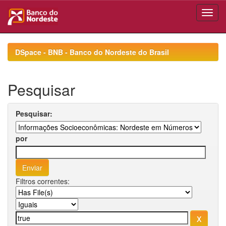
Skip
navigation
DSpace - BNB - Banco do Nordeste do Brasil
Pesquisar
Pesquisar:
por
Filtros correntes: