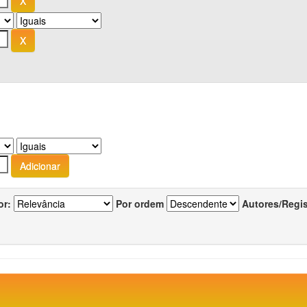
or:
Por ordem
Autores/Regi