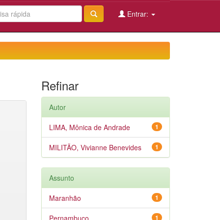
Entrar:
Refinar
Autor
LIMA, Mônica de Andrade
1
MILITÃO, Vivianne Benevides
1
Assunto
Maranhão
1
Pernambuco
1