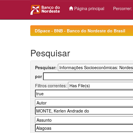
Página principal
Percorrer
Skip
navigation
DSpace - BNB - Banco do Nordeste do Brasil
Pesquisar
Pesquisar:
por
Filtros correntes: