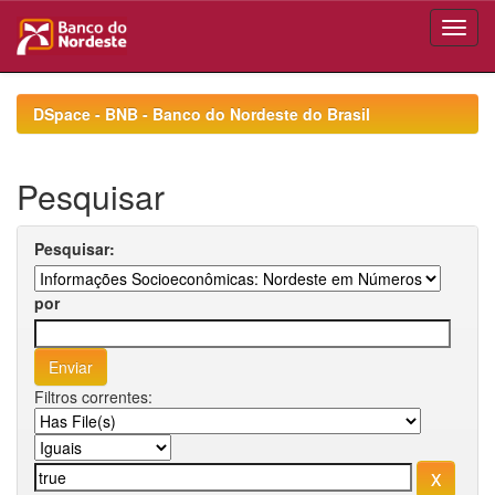
Skip
navigation
DSpace - BNB - Banco do Nordeste do Brasil
Pesquisar
Pesquisar:
por
Filtros correntes: