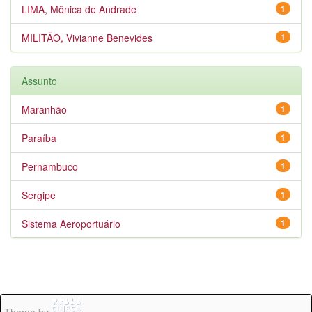
LIMA, Mônica de Andrade
1
MILITÃO, Vivianne Benevides
1
Assunto
Maranhão
1
Paraíba
1
Pernambuco
1
Sergipe
1
Sistema Aeroportuário
1