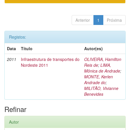
Anterior
1
Próxima
Registos:
Data
Título
Autor(es)
2011
Infraestrutura de transportes do
OLIVEIRA, Hamilton
Nordeste 2011
Reis de
;
LIMA,
Mônica de Andrade
;
MONTE, Kerlen
Andrade do
;
MILITÃO, Vivianne
Benevides
Refinar
Autor