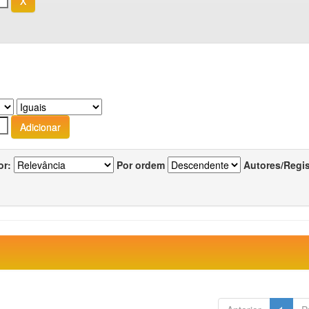
or:
Por ordem
Autores/Regi