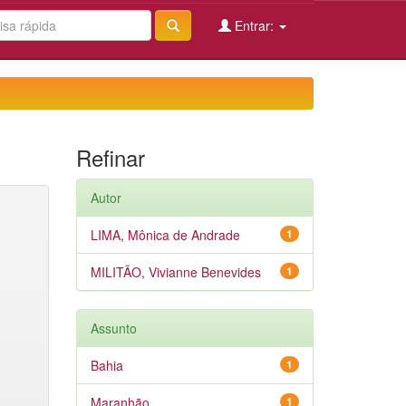
Entrar:
Refinar
Autor
LIMA, Mônica de Andrade
1
MILITÃO, Vivianne Benevides
1
Assunto
Bahia
1
Maranhão
1