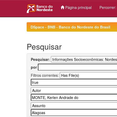
Página principal
Percorrer
Skip
navigation
DSpace - BNB - Banco do Nordeste do Brasil
Pesquisar
Pesquisar:
por
Filtros correntes: