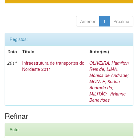
Anterior
1
Próxima
Registos:
Data
Título
Autor(es)
2011
Infraestrutura de transportes do
OLIVEIRA, Hamilton
Nordeste 2011
Reis de
;
LIMA,
Mônica de Andrade
;
MONTE, Kerlen
Andrade do
;
MILITÃO, Vivianne
Benevides
Refinar
Autor