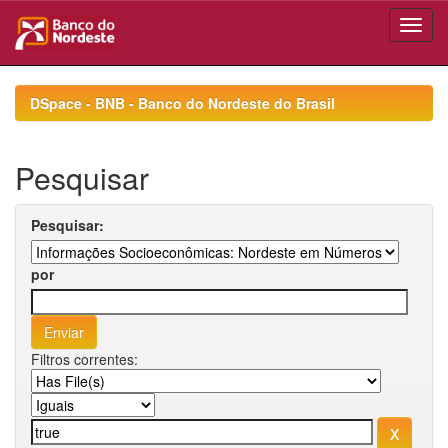
Skip
navigation
DSpace - BNB - Banco do Nordeste do Brasil
Pesquisar
Pesquisar:
por
Filtros correntes: