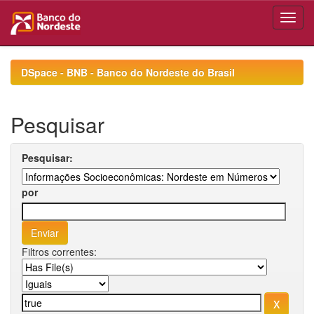
Skip
navigation
DSpace - BNB - Banco do Nordeste do Brasil
Pesquisar
Pesquisar:
por
Filtros correntes: