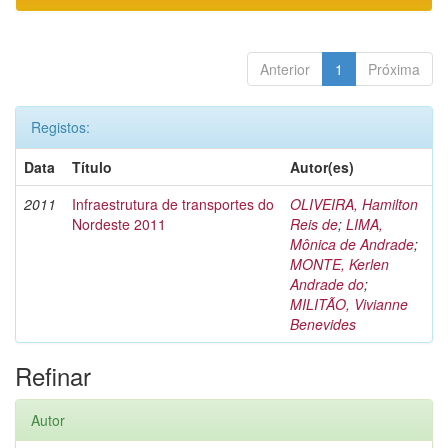
Anterior
1
Próxima
Registos:
Data
Título
Autor(es)
2011
Infraestrutura de transportes do
OLIVEIRA, Hamilton
Nordeste 2011
Reis de
;
LIMA,
Mônica de Andrade
;
MONTE, Kerlen
Andrade do
;
MILITÃO, Vivianne
Benevides
Refinar
Autor