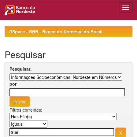
Skip
navigation
DSpace - BNB - Banco do Nordeste do Brasil
Pesquisar
Pesquisar:
por
Filtros correntes: