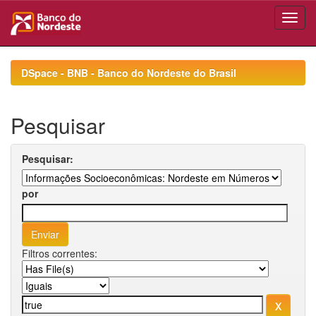
Skip
navigation
DSpace - BNB - Banco do Nordeste do Brasil
Pesquisar
Pesquisar:
por
Filtros correntes: