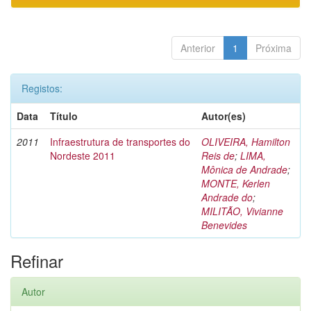
Anterior
1
Próxima
Registos:
Data
Título
Autor(es)
2011
Infraestrutura de transportes do
OLIVEIRA, Hamilton
Nordeste 2011
Reis de
;
LIMA,
Mônica de Andrade
;
MONTE, Kerlen
Andrade do
;
MILITÃO, Vivianne
Benevides
Refinar
Autor