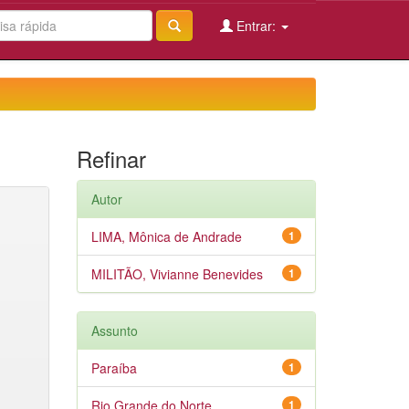
Entrar:
Refinar
Autor
LIMA, Mônica de Andrade
1
MILITÃO, Vivianne Benevides
1
Assunto
Paraíba
1
Rio Grande do Norte
1