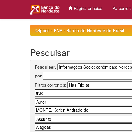
Página principal
Percorrer
Skip
navigation
DSpace - BNB - Banco do Nordeste do Brasil
Pesquisar
Pesquisar:
por
Filtros correntes: