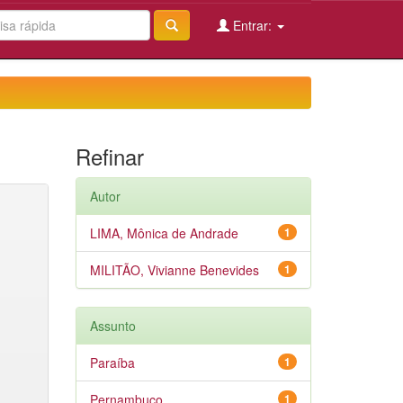
Entrar:
Refinar
Autor
LIMA, Mônica de Andrade
1
MILITÃO, Vivianne Benevides
1
Assunto
Paraíba
1
Pernambuco
1