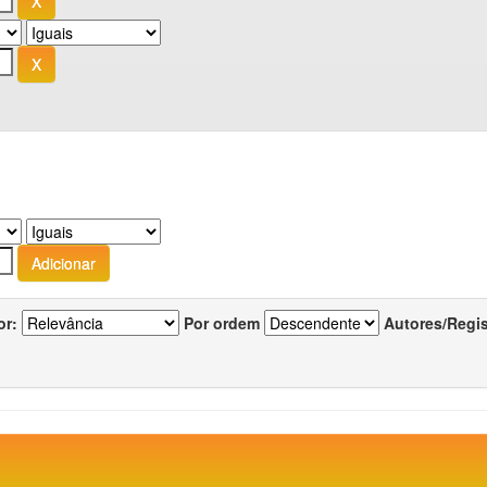
or:
Por ordem
Autores/Regi