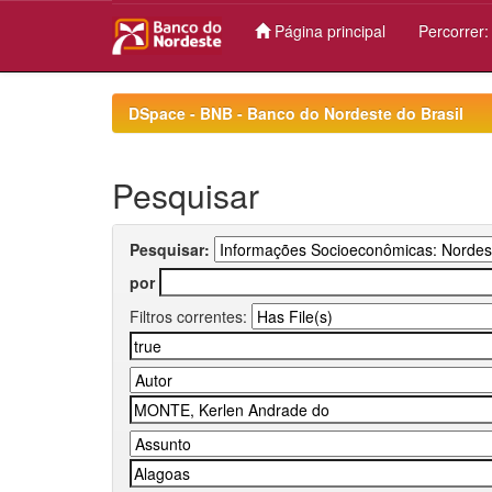
Página principal
Percorrer
Skip
navigation
DSpace - BNB - Banco do Nordeste do Brasil
Pesquisar
Pesquisar:
por
Filtros correntes: