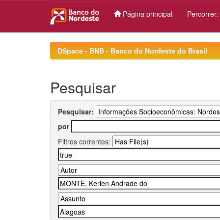
Página principal
Percorrer
Skip
navigation
DSpace - BNB - Banco do Nordeste do Brasil
Pesquisar
Pesquisar:
por
Filtros correntes: