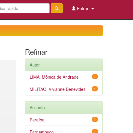
Entrar:
Refinar
Autor
LIMA, Mônica de Andrade
1
MILITÃO, Vivianne Benevides
1
Assunto
Paraíba
1
Pernambuco
1