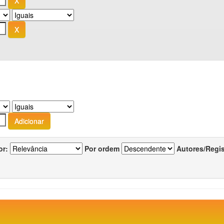
or:
Por ordem
Autores/Regi