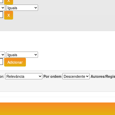
or:
Por ordem
Autores/Regi