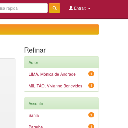
Entrar:
Refinar
Autor
LIMA, Mônica de Andrade
1
MILITÃO, Vivianne Benevides
1
Assunto
Bahia
1
Paraíba
1