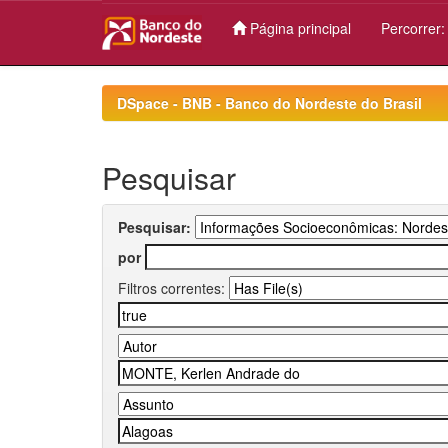
Página principal
Percorrer
Skip
navigation
DSpace - BNB - Banco do Nordeste do Brasil
Pesquisar
Pesquisar:
por
Filtros correntes: