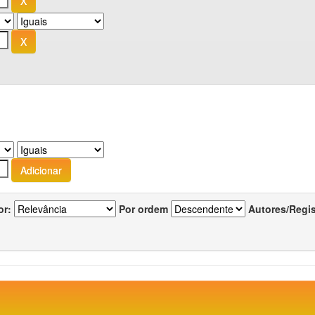
or:
Por ordem
Autores/Regi