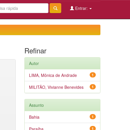
Entrar:
Refinar
Autor
LIMA, Mônica de Andrade
1
MILITÃO, Vivianne Benevides
1
Assunto
Bahia
1
Paraíba
1