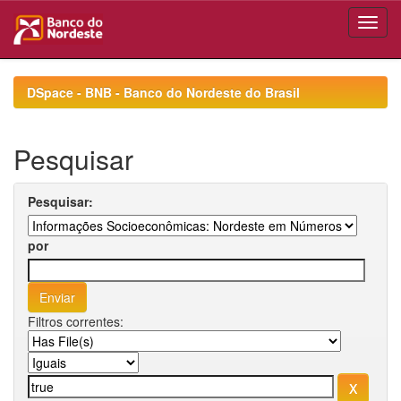
Skip
navigation
DSpace - BNB - Banco do Nordeste do Brasil
Pesquisar
Pesquisar:
por
Filtros correntes: