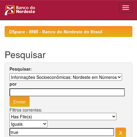
Skip
navigation
DSpace - BNB - Banco do Nordeste do Brasil
Pesquisar
Pesquisar:
por
Filtros correntes: