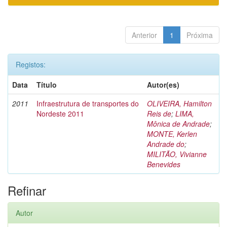
Anterior
1
Próxima
Registos:
Data
Título
Autor(es)
2011
Infraestrutura de transportes do
OLIVEIRA, Hamilton
Nordeste 2011
Reis de
;
LIMA,
Mônica de Andrade
;
MONTE, Kerlen
Andrade do
;
MILITÃO, Vivianne
Benevides
Refinar
Autor